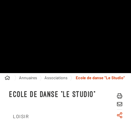
MENU
CONNEXION
Recherche
Annuaires
Associations
Ecole de danse "Le Studio"
Imprim
ECOLE DE DANSE "LE STUDIO"
Partage
LOISIR
Parta