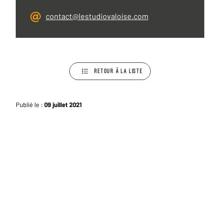
Contacter par mail
contact@lestudiovaloise.com
RETOUR À LA LISTE
Publié le :
09 juillet 2021