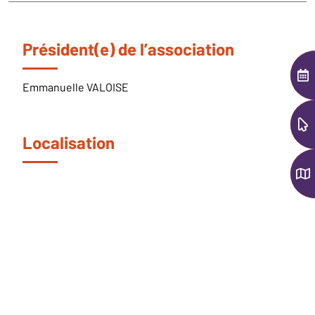
Président(e) de l’association
AGE
Emmanuelle VALOISE
EN 1
Localisation
CAR