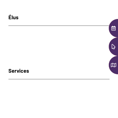
Élus
AGE
EN 1
CAR
Services