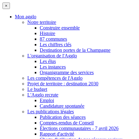
×
Mon agglo
Notre territoire
Construire ensemble
Histoire
87 communes
Les chiffres clés
Destination portes de la Champagne
L'organisation de l'Agglo
Les élus
Les instances
Organigramme des services
Les compétences de l'Agglo
Projet de territoire : destination 2030
Le budget
L'Agglo recrute
Emploi
Candidature spontanée
Les publications légales
Publication des séances
Comptes-rendus de Conseil
Élections communautaires - 7 avril 2026
Rapport d'activité