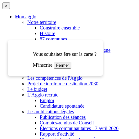
×
Mon agglo
Notre territoire
Construire ensemble
Histoire
87 communes
Les chiffres clés
Destination portes de la Champagne
Vous souhaitez être sur la carte ?
L'organisation de l'Agglo
Les élus
M'inscrire
Fermer
Les instances
Organigramme des services
Les compétences de l'Agglo
Projet de territoire : destination 2030
Le budget
L'Agglo recrute
Emploi
Candidature spontanée
Les publications légales
Publication des séances
Comptes-rendus de Conseil
Élections communautaires - 7 avril 2026
Rapport d'activité