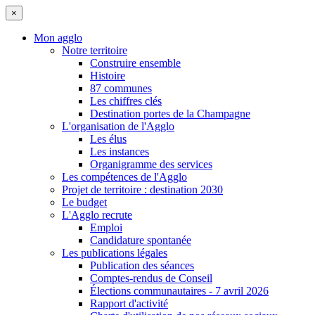
×
Mon agglo
Notre territoire
Construire ensemble
Histoire
87 communes
Les chiffres clés
Destination portes de la Champagne
L'organisation de l'Agglo
Les élus
Les instances
Organigramme des services
Les compétences de l'Agglo
Projet de territoire : destination 2030
Le budget
L'Agglo recrute
Emploi
Candidature spontanée
Les publications légales
Publication des séances
Comptes-rendus de Conseil
Élections communautaires - 7 avril 2026
Rapport d'activité