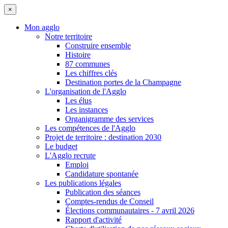
×
Mon agglo
Notre territoire
Construire ensemble
Histoire
87 communes
Les chiffres clés
Destination portes de la Champagne
L'organisation de l'Agglo
Les élus
Les instances
Organigramme des services
Les compétences de l'Agglo
Projet de territoire : destination 2030
Le budget
L'Agglo recrute
Emploi
Candidature spontanée
Les publications légales
Publication des séances
Comptes-rendus de Conseil
Élections communautaires - 7 avril 2026
Rapport d'activité