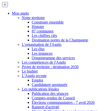
×
Mon agglo
Notre territoire
Construire ensemble
Histoire
87 communes
Les chiffres clés
Destination portes de la Champagne
L'organisation de l'Agglo
Les élus
Les instances
Organigramme des services
Les compétences de l'Agglo
Projet de territoire : destination 2030
Le budget
L'Agglo recrute
Emploi
Candidature spontanée
Les publications légales
Publication des séances
Comptes-rendus de Conseil
Élections communautaires - 7 avril 2026
Rapport d'activité