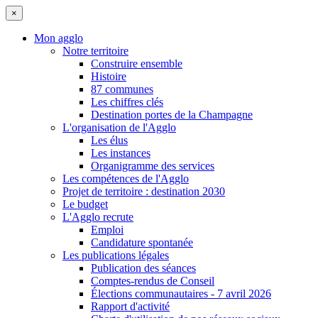
×
Mon agglo
Notre territoire
Construire ensemble
Histoire
87 communes
Les chiffres clés
Destination portes de la Champagne
L'organisation de l'Agglo
Les élus
Les instances
Organigramme des services
Les compétences de l'Agglo
Projet de territoire : destination 2030
Le budget
L'Agglo recrute
Emploi
Candidature spontanée
Les publications légales
Publication des séances
Comptes-rendus de Conseil
Élections communautaires - 7 avril 2026
Rapport d'activité